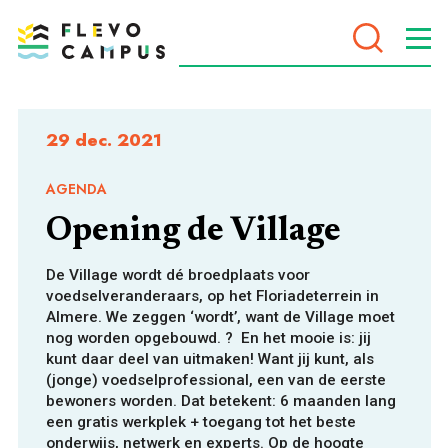
DOELEN
29 dec. 2021
AGENDA
Opening de Village
PROGRAMMA’S
De Village wordt dé broedplaats voor
voedselveranderaars, op het Floriadeterrein in
Almere. We zeggen ‘wordt’, want de Village moet
nog worden opgebouwd. ?️ En het mooie is: jij
kunt daar deel van uitmaken! Want jij kunt, als
(jonge) voedselprofessional, een van de eerste
bewoners worden. Dat betekent: 6 maanden lang
een gratis werkplek + toegang tot het beste
VOOR WIE
onderwijs, netwerk en experts. Op de hoogte