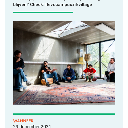
blijven? Check: flevocampus.nl/village
ONTDEKKEN
OVER
WANNEER
FOOD PIONEERS
29 december 2021