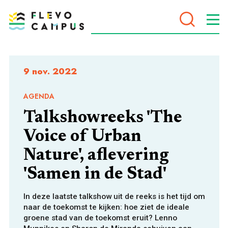
DOELEN
9 nov. 2022
AGENDA
Talkshowreeks 'The
PROGRAMMA’S
Voice of Urban
Nature', aflevering
'Samen in de Stad'
In deze laatste talkshow uit de reeks is het tijd om
naar de toekomst te kijken: hoe ziet de ideale
groene stad van de toekomst eruit? Lenno
VOOR WIE