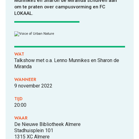
Munnikes en Sharon de Miranda schuiven aan
om te praten over campusvorming en FC
LOKAAL.
ONTDEKKEN
WAT
Talkshow met o.a. Lenno Munnikes en Sharon de
Miranda
WANNEER
9 november 2022
OVER
TIJD
20:00
WAAR
De Nieuwe Bibliotheek Almere
Stadhuisplein 101
FOOD PIONEERS
1315 XC Almere