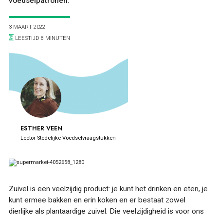
voedselpatronen.
3 MAART 2022
LEESTIJD 8 MINUTEN
ONTDEKKEN
ESTHER VEEN
Lector Stedelijke Voedselvraagstukken
OVER
Zuivel is een veelzijdig product: je kunt het drinken en eten, je
kunt ermee bakken en erin koken en er bestaat zowel
dierlijke als plantaardige zuivel. Die veelzijdigheid is voor ons
FOOD PIONEERS