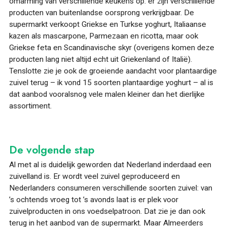
omarming van verschillende keukens op: er zijn verschillende
producten van buitenlandse oorsprong verkrijgbaar. De
supermarkt verkoopt Griekse en Turkse yoghurt, Italiaanse
kazen als mascarpone, Parmezaan en ricotta, maar ook
Griekse feta en Scandinavische skyr (overigens komen deze
producten lang niet altijd echt uit Griekenland of Italië).
Tenslotte zie je ook de groeiende aandacht voor plantaardige
zuivel terug – ik vond 15 soorten plantaardige yoghurt – al is
dat aanbod vooralsnog vele malen kleiner dan het dierlijke
assortiment.
De volgende stap
Al met al is duidelijk geworden dat Nederland inderdaad een
zuivelland is. Er wordt veel zuivel geproduceerd en
Nederlanders consumeren verschillende soorten zuivel: van
’s ochtends vroeg tot ’s avonds laat is er plek voor
zuivelproducten in ons voedselpatroon. Dat zie je dan ook
terug in het aanbod van de supermarkt. Maar Almeerders