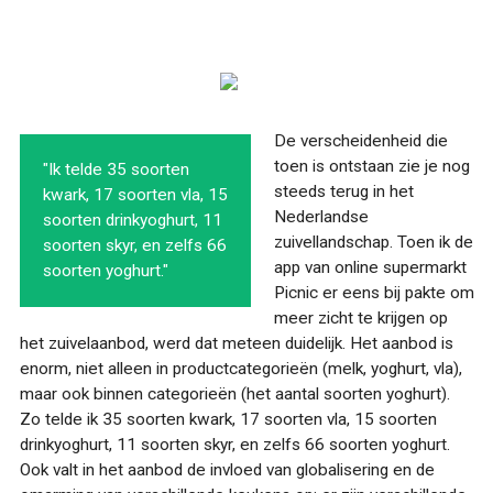
De verscheidenheid die
toen is ontstaan zie je nog
"Ik telde 35 soorten
steeds terug in het
kwark, 17 soorten vla, 15
Nederlandse
soorten drinkyoghurt, 11
zuivellandschap. Toen ik de
soorten skyr, en zelfs 66
app van online supermarkt
soorten yoghurt."
Picnic er eens bij pakte om
meer zicht te krijgen op
het zuivelaanbod, werd dat meteen duidelijk. Het aanbod is
enorm, niet alleen in productcategorieën (melk, yoghurt, vla),
maar ook binnen categorieën (het aantal soorten yoghurt).
Zo telde ik 35 soorten kwark, 17 soorten vla, 15 soorten
drinkyoghurt, 11 soorten skyr, en zelfs 66 soorten yoghurt.
Ook valt in het aanbod de invloed van globalisering en de