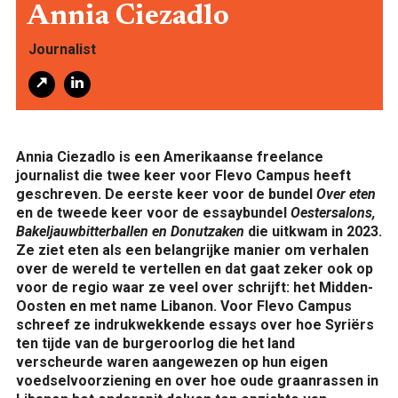
Annia Ciezadlo
Journalist
ONTDEKKEN
Annia Ciezadlo is een Amerikaanse freelance
journalist die twee keer voor Flevo Campus heeft
geschreven. De eerste keer voor de bundel
Over eten
en de tweede keer voor de essaybundel
Oestersalons,
Bakeljauwbitterballen en Donutzaken
die uitkwam in 2023.
Ze ziet eten als een belangrijke manier om verhalen
over de wereld te vertellen en dat gaat zeker ook op
OVER
voor de regio waar ze veel over schrijft: het Midden-
Oosten en met name Libanon. Voor Flevo Campus
schreef ze indrukwekkende essays over hoe Syriërs
ten tijde van de burgeroorlog die het land
verscheurde waren aangewezen op hun eigen
voedselvoorziening en over hoe oude graanrassen in
FOOD PIONEERS