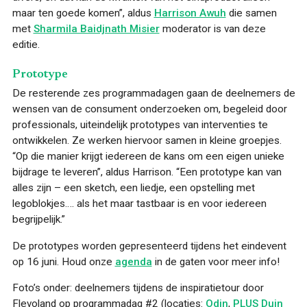
maar ten goede komen”, aldus
Harrison Awuh
die samen
met
Sharmila Baidjnath Misier
moderator is van deze
editie.
Prototype
De resterende zes programmadagen gaan de deelnemers de
wensen van de consument onderzoeken om, begeleid door
professionals, uiteindelijk prototypes van interventies te
ontwikkelen. Ze werken hiervoor samen in kleine groepjes.
“Op die manier krijgt iedereen de kans om een eigen unieke
bijdrage te leveren”, aldus Harrison. “Een prototype kan van
alles zijn – een sketch, een liedje, een opstelling met
legoblokjes…. als het maar tastbaar is en voor iedereen
begrijpelijk.”
De prototypes worden gepresenteerd tijdens het eindevent
op 16 juni. Houd onze
agenda
in de gaten voor meer info!
Foto’s onder: deelnemers tijdens de inspiratietour door
Flevoland op programmadag #2 (locaties:
Odin
,
PLUS Duin