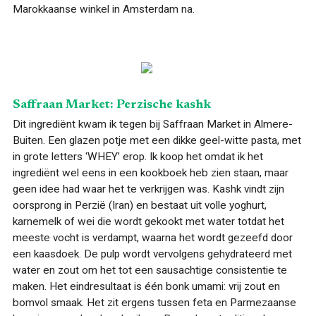
Marokkaanse winkel in Amsterdam na
.
Saffraan Market: Perzische kashk
Dit ingrediënt kwam ik tegen bij Saffraan Market in Almere-
Buiten. Een glazen potje met een dikke geel-witte pasta, met
in grote letters ‘WHEY’ erop. Ik koop het omdat ik het
ingrediënt wel eens in een kookboek heb zien staan, maar
geen idee had waar het te verkrijgen was. Kashk vindt zijn
oorsprong in Perzië (Iran) en bestaat uit volle yoghurt,
karnemelk of wei die wordt gekookt met water totdat het
meeste vocht is verdampt, waarna het wordt gezeefd door
een kaasdoek. De pulp wordt vervolgens gehydrateerd met
water en zout om het tot een sausachtige consistentie te
maken. Het eindresultaat is één bonk umami: vrij zout en
bomvol smaak. Het zit ergens tussen feta en Parmezaanse