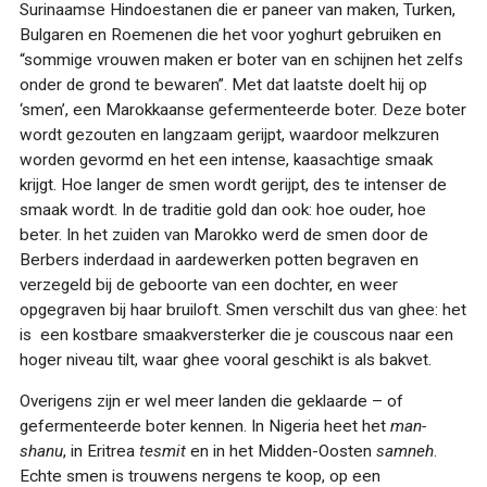
Surinaamse Hindoestanen die er paneer van maken, Turken,
Bulgaren en Roemenen die het voor yoghurt gebruiken en
“sommige vrouwen maken er boter van en schijnen het zelfs
onder de grond te bewaren”. Met dat laatste doelt hij op
‘smen’, een Marokkaanse gefermenteerde boter. Deze boter
wordt gezouten en langzaam gerijpt, waardoor melkzuren
worden gevormd en het een intense, kaasachtige smaak
krijgt. Hoe langer de smen wordt gerijpt, des te intenser de
smaak wordt. In de traditie gold dan ook: hoe ouder, hoe
beter. In het zuiden van Marokko werd de smen door de
Berbers inderdaad in aardewerken potten begraven en
verzegeld bij de geboorte van een dochter, en weer
opgegraven bij haar bruiloft
. Smen verschilt dus van ghee: het
is een kostbare smaakversterker die je couscous naar een
hoger niveau tilt, waar ghee vooral geschikt is als bakvet.
Overigens zijn er wel meer landen die geklaarde – of
gefermenteerde boter kennen. In Nigeria heet het
man-
shanu
, in Eritrea
tesmit
en in het Midden-Oosten
samneh
.
Echte smen is trouwens nergens te koop, op een