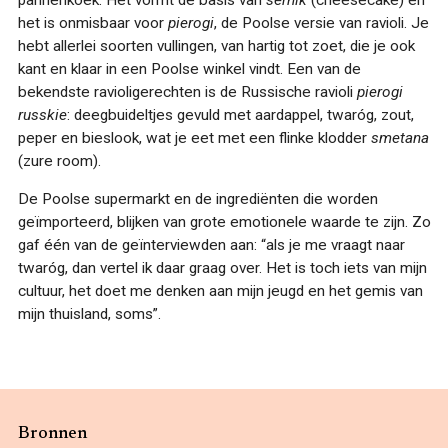
pannenkoek. Het vormt de basis van
sernik
(cheesecake) en
het is onmisbaar voor
pierogi
, de Poolse versie van ravioli. Je
hebt allerlei soorten vullingen, van hartig tot zoet, die je ook
kant en klaar in een Poolse winkel vindt. Een van de
bekendste ravioligerechten is de Russische ravioli
pierogi
russkie
: deegbuideltjes gevuld met aardappel, twaróg, zout,
peper en bieslook, wat je eet met een flinke klodder
smetana
(zure room).
De Poolse supermarkt en de ingrediënten die worden
geïmporteerd, blijken van grote emotionele waarde te zijn. Zo
gaf één van de geïnterviewden aan: “als je me vraagt naar
twaróg, dan vertel ik daar graag over. Het is toch iets van mijn
cultuur, het doet me denken aan mijn jeugd en het gemis van
mijn thuisland, soms”.
Bronnen