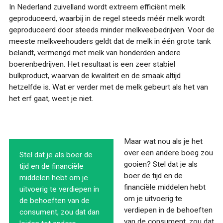
In Nederland zuivelland wordt extreem efficiënt melk
geproduceerd, waarbij in de regel steeds méér melk wordt
geproduceerd door steeds minder melkveebedrijven. Voor de
meeste melkveehouders geldt dat de melk in één grote tank
belandt, vermengd met melk van honderden andere
boerenbedrijven. Het resultaat is een zeer stabiel
bulkproduct, waarvan de kwaliteit en de smaak altijd
hetzelfde is. Wat er verder met de melk gebeurt als het van
het erf gaat, weet je niet.
Maar wat nou als je het
over een andere boeg zou
Stel dat je als boer de
gooien? Stel dat je als
tijd en de financiële
boer de tijd en de
middelen hebt om je
financiële middelen hebt
uitvoerig te verdiepen in
om je uitvoerig te
de behoeften van de
verdiepen in de behoeften
consument, zou dat dan
van de consument, zou dat