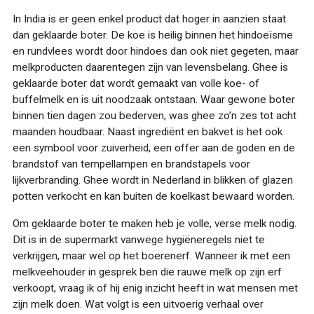
In India is er geen enkel product dat hoger in aanzien staat
dan geklaarde boter. De koe is heilig binnen het hindoeïsme
en rundvlees wordt door hindoes dan ook niet gegeten, maar
melkproducten daarentegen zijn van levensbelang. Ghee is
geklaarde boter dat wordt gemaakt van volle koe- of
buffelmelk en is uit noodzaak ontstaan. Waar gewone boter
binnen tien dagen zou bederven, was ghee zo’n zes tot acht
maanden houdbaar. Naast ingrediënt en bakvet is het ook
een symbool voor zuiverheid, een offer aan de goden en de
brandstof van tempellampen en brandstapels voor
lijkverbranding
. Ghee wordt in Nederland in blikken of glazen
potten verkocht en kan buiten de koelkast bewaard worden.
Om geklaarde boter te maken heb je volle, verse melk nodig.
Dit is in de supermarkt vanwege hygiëneregels niet te
verkrijgen, maar wel op het boerenerf. Wanneer ik met een
melkveehouder in gesprek ben die rauwe melk op zijn erf
verkoopt, vraag ik of hij enig inzicht heeft in wat mensen met
zijn melk doen. Wat volgt is een uitvoerig verhaal over